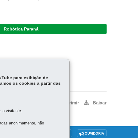
Robótica Paraná
ouTube para exibição de
tamos os cookies a partir das
Voltar
Início
Imprimir
Baixar
o visitante.
tadas anonimamente, não
O SITE
DENUNCIE CORRUPÇÃO
OUVIDORIA