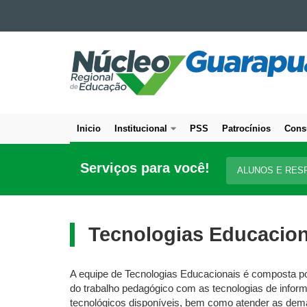
Ir para o conteúdo
NÚCLEO
Ir para a navegação
Ir para a busca
REGIONAL
Mapa do site
DE
EDUCAÇÃO
DE
Inicio
Institucional
PSS
Patrocínios
Cons
GUARAPUAVA
Navegação
principal
Serviços para você!
ALUNOS E RES
Tecnologias Educacion
A equipe de Tecnologias Educacionais é composta p
do trabalho pedagógico com as tecnologias de infor
tecnológicos disponíveis, bem como atender as dem