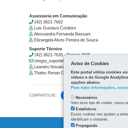
Assessoria em Comunicação
(42) 3621-7662
Luis Gustavo Cordeiro
Alessandra Fernanda Bassani
Elizangela Alves Pereira de Souza
Suporte Técnico
(42) 3621-7635 - Ramal: 7665
nregrp_suportetecnico@educacao.pr.gov.br
Aviso de Cookies
Leandro Novakovski
Este portal utiliza cookies 
Thales Renan Dos Santos Andrade
vídeos e do Google Analytics
opções abaixo.
Para mais informações, acess
COMPARTILHE:
Fa
Necessários
ce
Sem esse tipo de cookie, nosso po
Tw
bo
Estatísticos
itt
Esses cookies nos ajudam a enten
ok
identificam o visitante.
er
Propaganda