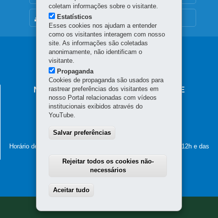
coletam informações sobre o visitante.
Estatísticos
MAPA DO SITE
Esses cookies nos ajudam a entender
como os visitantes interagem com nosso
site. As informações são coletadas
Navegação
anonimamente, não identificam o
visitante.
principal
Propaganda
Cookies de propaganda são usados para
rastrear preferências dos visitantes em
NÚCLEO REGIONAL DE EDUCAÇÃO DE
nosso Portal relacionadas com vídeos
GUARAPUAVA
institucionais exibidos através do
Rua Senador Pinheiro Machado, nº 2332 - Centro
YouTube.
85010-100
-
Guarapuava
-
PR
MAPA
Salvar preferências
(42) 3621-7600
Horário de atendimento: de segunda a sexta-feira, das 8h às 12h e das
13 às 18h
Rejeitar todos os cookies não-
necessários
Aceitar tudo
Withdraw consent