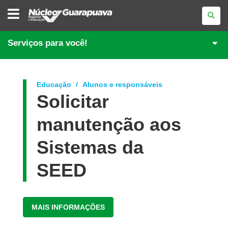
NÚCLEO
REGIONAL
DE
EDUCAÇÃO
DE
Serviços para você!
GUARAPUAVA
Educação
Alunos e responsáveis
Solicitar
manutenção aos
Sistemas da
SEED
MAIS INFORMAÇÕES