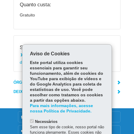
Quanto custa:
Gratuito
Serviços Relacionados:
Aviso de Cookies
Acessar Registro de Classe On-line da Rede
de Ensino (RCO)
Este portal utiliza cookies
essenciais para garantir seu
funcionamento, além de cookies do
YouTube para exibição de vídeos e
ÓRGÃO RESPONSÁVEL
do Google Analytics para coleta de
estatísticas de uso. Você pode
DEIXE SUA OPINIÃO
escolher como tratamos os cookies
a partir das opções abaixo.
Para mais informações, acesse
nossa Política de Privacidade.
DENUNCIE CORRUPÇÃO
Necessários
Sem esse tipo de cookie, nosso portal não
OUVIDORIA
funciona plenamente. Esses cookies não