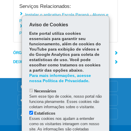
Serviços Relacionados:
Instalar o aplicativo Escola Paraná - Alunos e
Pais
Aviso de Cookies
Consultar Informações de RH para
Profissionais da Rede Estadual de Ensino
Este portal utiliza cookies
essenciais para garantir seu
funcionamento, além de cookies do
YouTube para exibição de vídeos e
ÓRGÃO RESPONSÁVEL
do Google Analytics para coleta de
estatísticas de uso. Você pode
DEIXE SUA OPINIÃO
escolher como tratamos os cookies
a partir das opções abaixo.
Para mais informações, acesse
nossa Política de Privacidade.
DENUNCIE CORRUPÇÃO
Necessários
Sem esse tipo de cookie, nosso portal não
OUVIDORIA
funciona plenamente. Esses cookies não
coletam informações sobre o visitante.
Estatísticos
MAPA DO SITE
Esses cookies nos ajudam a entender
como os visitantes interagem com nosso
site. As informações são coletadas