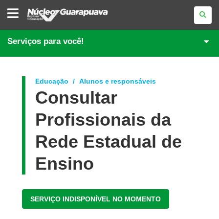
NÚCLEO
REGIONAL
DE
EDUCAÇÃO
DE
Serviços para você!
GUARAPUAVA
Educação
Alunos e responsáveis
Consultar
Profissionais da
Rede Estadual de
Ensino
SERVIÇO INDISPONÍVEL NO MOMENTO