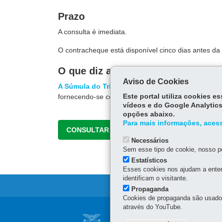
Prazo
A consulta é imediata.
O contracheque está disponível cinco dias antes d
O que diz a lei
Aviso de Cookies
A Súmula do Tribunal Superior do Trabalho(TST)
fornecendo-se cópia ao empregado, com a identific
Este portal utiliza cookies 
vídeos e do Google Analytics
opções abaixo.
Para mais informações, acess
CONSULTAR
Necessários
Sem esse tipo de cookie, nosso po
Estatísticos
Esses cookies nos ajudam a enten
identificam o visitante.
Propaganda
Cookies de propaganda são usados 
através do YouTube.
Navegação
NÚCLEO REGIONA