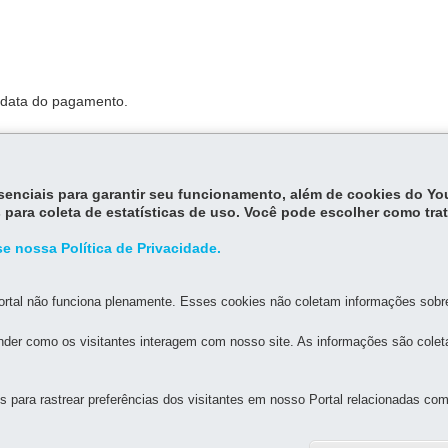
a data do pagamento.
 nº 93
define que o pagamento do salário será feito mediante recibo,
ação de todos os valores e descontos relativos ao pagamento.
essenciais para garantir seu funcionamento, além de cookies do Y
 para coleta de estatísticas de uso. Você pode escolher como tra
e nossa Política de Privacidade.
rtal não funciona plenamente. Esses cookies não coletam informações sobre 
der como os visitantes interagem com nosso site. As informações são cole
MAPA D
para rastrear preferências dos visitantes em nosso Portal relacionadas com 
L DE EDUCAÇÃO DE GUARAPUAVA