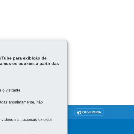
ouTube para exibição de
tamos os cookies a partir das
o visitante.
tadas anonimamente, não
O SITE
DENUNCIE CORRUPÇÃO
OUVIDORIA
vídeos institucionais exibidos