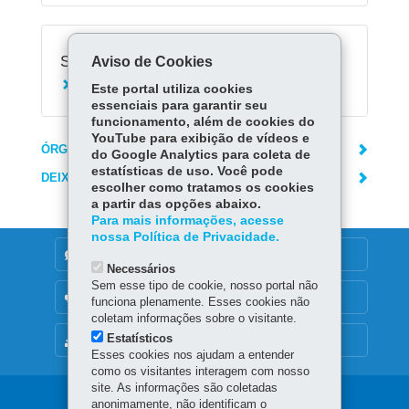
Serviços Relacionados:
Aviso de Cookies
Consultar boletim escolar
Este portal utiliza cookies
essenciais para garantir seu
funcionamento, além de cookies do
YouTube para exibição de vídeos e
ÓRGÃO RESPONSÁVEL
do Google Analytics para coleta de
estatísticas de uso. Você pode
DEIXE SUA OPINIÃO
escolher como tratamos os cookies
a partir das opções abaixo.
Para mais informações, acesse
nossa Política de Privacidade.
DENUNCIE CORRUPÇÃO
Necessários
Sem esse tipo de cookie, nosso portal não
OUVIDORIA
funciona plenamente. Esses cookies não
coletam informações sobre o visitante.
Estatísticos
MAPA DO SITE
Esses cookies nos ajudam a entender
como os visitantes interagem com nosso
site. As informações são coletadas
Navegação
anonimamente, não identificam o