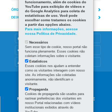
funcionamento, além de cookies do
YouTube para exibição de vídeos e
ÓRGÃO RESPONSÁVEL
do Google Analytics para coleta de
estatísticas de uso. Você pode
DEIXE SUA OPINIÃO
escolher como tratamos os cookies
a partir das opções abaixo.
Para mais informações, acesse
nossa Política de Privacidade.
DENUNCIE CORRUPÇÃO
Necessários
Sem esse tipo de cookie, nosso portal não
OUVIDORIA
funciona plenamente. Esses cookies não
coletam informações sobre o visitante.
Estatísticos
MAPA DO SITE
Esses cookies nos ajudam a entender
como os visitantes interagem com nosso
site. As informações são coletadas
Navegação
anonimamente, não identificam o
visitante.
principal
Propaganda
Cookies de propaganda são usados para
rastrear preferências dos visitantes em
NÚCLEO REGIONAL DE EDUCAÇÃO DE
nosso Portal relacionadas com vídeos
GUARAPUAVA
institucionais exibidos através do
Rua Senador Pinheiro Machado, nº 2332 - Centro
YouTube.