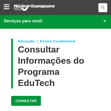
NÚCLEO
REGIONAL
DE
EDUCAÇÃO
DE
Serviços para você!
GUARAPUAVA
Educação
Ensino Fundamental
Consultar
Informações do
Programa
EduTech
CONSULTAR