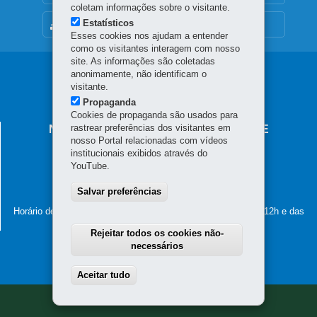
coletam informações sobre o visitante.
Estatísticos
MAPA DO SITE
Esses cookies nos ajudam a entender
como os visitantes interagem com nosso
site. As informações são coletadas
Navegação
anonimamente, não identificam o
visitante.
principal
Propaganda
Cookies de propaganda são usados para
rastrear preferências dos visitantes em
NÚCLEO REGIONAL DE EDUCAÇÃO DE
nosso Portal relacionadas com vídeos
GUARAPUAVA
institucionais exibidos através do
Rua Senador Pinheiro Machado, nº 2332 - Centro
YouTube.
85010-100
-
Guarapuava
-
PR
MAPA
Salvar preferências
(42) 3621-7600
Horário de atendimento: de segunda a sexta-feira, das 8h às 12h e das
13 às 18h
Rejeitar todos os cookies não-
necessários
Aceitar tudo
Withdraw consent