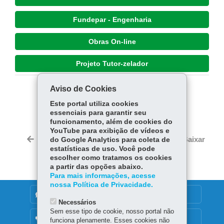
Fundepar - Engenharia
Obras On-line
Projeto Tutor-zelador
Aviso de Cookies
COMPARTILHE:
Este portal utiliza cookies
Fa
W
essenciais para garantir seu
funcionamento, além de cookies do
ce
ha
YouTube para exibição de vídeos e
Tw
bo
ts
Voltar
Início
Imprimir
Baixar
do Google Analytics para coleta de
itt
ok
Ap
estatísticas de uso. Você pode
er
escolher como tratamos os cookies
p
a partir das opções abaixo.
Para mais informações, acesse
nossa Política de Privacidade.
DENUNCIE CORRUPÇÃO
Necessários
Sem esse tipo de cookie, nosso portal não
OUVIDORIA
funciona plenamente. Esses cookies não